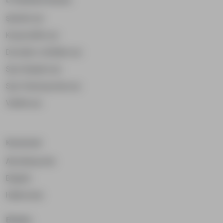
Şirketler için
Kooperatifler için
Dernekler ve Birlikler için
Spor Kulüpleri için
Spor Federasyonları için
Vakıflar için
Kurumsal
Akreditasyonlar
Belgeler
Hakkımızda
Bizden