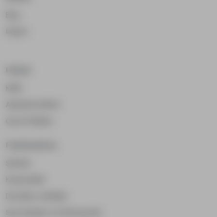
Blog
İletişim
Hukuki
KVKK
Aydınlatma Metni
Çerez Politikası
Fiyatlandırma
Şirketler
Kooperatifler
Dernekler ve Birlikler
Spor Kulüpleri ve Federasyonlar