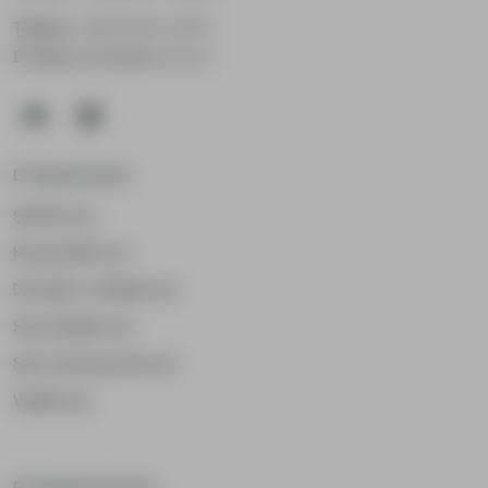
Telefon:
+90 312 911 44 55
E-Posta:
destek@ekurul.com
E-Genel Kurul
Şirketler için
Kooperatifler için
Dernekler ve Birlikler için
Spor Kulüpleri için
Spor Federasyonları için
Vakıflar için
E-Yönetim Kurulu