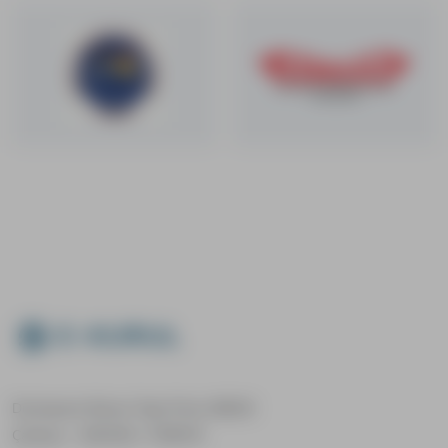
E-KURUL
Dumlupınar Bulvarı Tepe Prime 266/18
Çankaya - ANKARA / TÜRKİYE