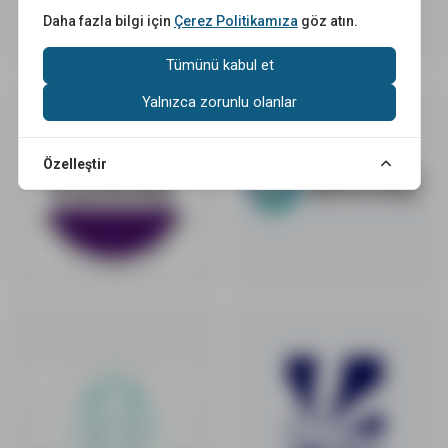
Daha fazla bilgi için
Çerez Politikamıza
göz atın.
Tümünü kabul et
Yalnızca zorunlu olanlar
Özelleştir